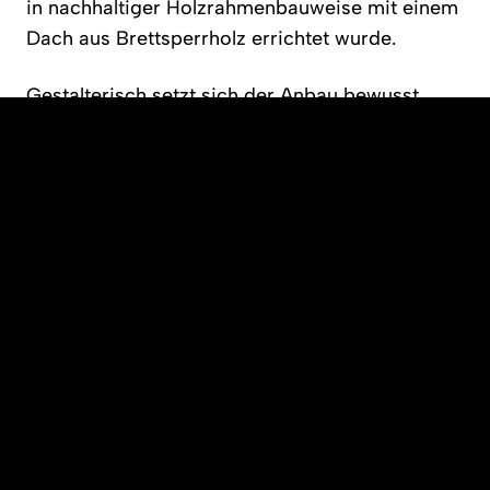
in nachhaltiger Holzrahmenbauweise mit einem 
Dach aus Brettsperrholz errichtet wurde.
Gestalterisch setzt sich der Anbau bewusst 
vom bestehenden Gebäude ab: Das 
Erdgeschoss erhielt einen grauen Putz, 
während das Obergeschoss mit modernen 
Eternitplatten verkleidet wurde. Damit hebt sich 
das Gebäude optisch von klassischen 
Feuerwehrgebäuden mit roten Farbakzenten ab. 
Zusätzlich unterstreichen das Flachdach und 
unterschiedliche Fensterformate den 
eigenständigen Charakter des Neubaus.
Für nachhaltigen Komfort sorgen eine 
Sonnenschutzverglasung im Obergeschoss 
sowie die Anbindung an die Pelletheizung des 